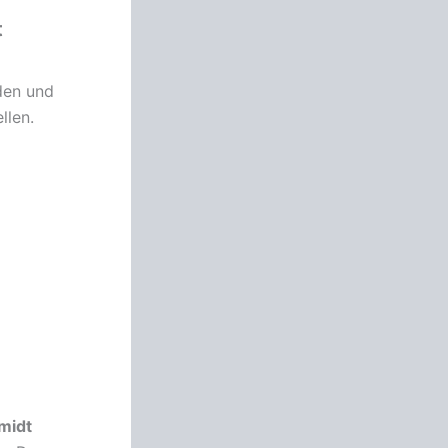
t
den und
llen.
midt