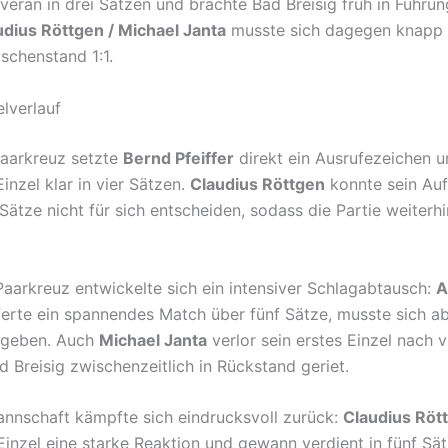
erän in drei Sätzen und brachte Bad Breisig früh in Führun
udius Röttgen / Michael Janta
musste sich dagegen knapp
schenstand 1:1.
elverlauf
aarkreuz setzte
Bernd Pfeiffer
direkt ein Ausrufezeichen 
Einzel klar in vier Sätzen.
Claudius Röttgen
konnte sein Au
Sätze nicht für sich entscheiden, sodass die Partie weiterhi
Paarkreuz entwickelte sich ein intensiver Schlagabtausch:
A
ferte ein spannendes Match über fünf Sätze, musste sich a
 geben. Auch
Michael Janta
verlor sein erstes Einzel nach v
 Breisig zwischenzeitlich in Rückstand geriet.
nnschaft kämpfte sich eindrucksvoll zurück:
Claudius Röt
Einzel eine starke Reaktion und gewann verdient in fünf Sä