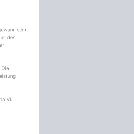
gewann sein
iel des
er
 Die
eistung
la VI.