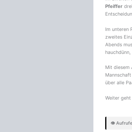
Pfeiffer
dre
Entscheidun
Im unteren 
zweites Einz
Abends mu
hauchdünn,
Mit diesem 
Mannschaft 
über alle P
Weiter geht
👁️ Aufruf