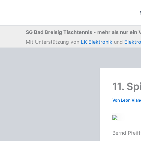
Zum
Inhalt
springen
SG Bad Breisig Tischtennis - mehr als nur ein 
Mit Unterstützung von
LK Elektronik
und
Elektr
11. S
Von
Leon Via
Bernd Pfeiff