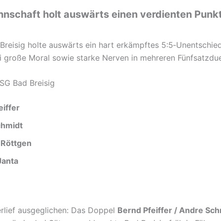
nnschaft holt auswärts einen verdienten Punk
Breisig holte auswärts ein hart erkämpftes 5:5‑Unentschie
i große Moral sowie starke Nerven in mehreren Fünfsatzdue
 SG Bad Breisig
eiffer
chmidt
 Röttgen
Janta
erlief ausgeglichen: Das Doppel
Bernd Pfeiffer / Andre Sch