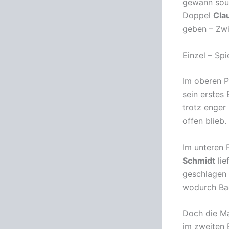
gewann souv
Doppel
Cla
geben – Zwi
Einzel – Spi
Im oberen P
sein erstes 
trotz enger 
offen blieb.
Im unteren 
Schmidt
lie
geschlagen
wodurch Bad
Doch die Ma
im zweiten 