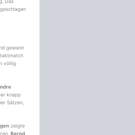
g. Das
 geschlagen
und gewann
ftaktmatch
n völlig
ndre
ber knapp
ier Sätzen,
tgen
zeigte
tzen.
Bernd