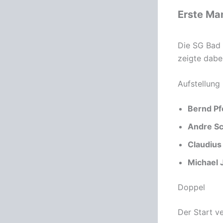
Erste Ma
Die SG Bad 
zeigte dabe
Aufstellung
Bernd Pf
Andre S
Claudius
Michael 
Doppel
Der Start v