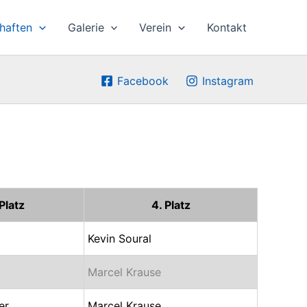
haften
Galerie
Verein
Kontakt
Facebook
Instagram
 Platz
4. Platz
Kevin Soural
Marcel Krause
er
Marcel Krause