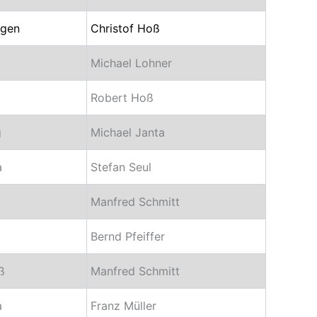
tgen
Christof Hoß
Michael Lohner
Robert Hoß
g
Michael Janta
a
Stefan Seul
Manfred Schmitt
Bernd Pfeiffer
ß
Manfred Schmitt
a
Franz Müller