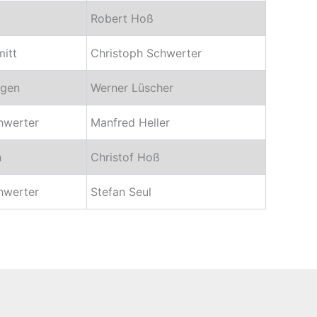
Robert Hoß
itt
Christoph Schwerter
tgen
Werner Lüscher
hwerter
Manfred Heller
h
Christof Hoß
hwerter
Stefan Seul