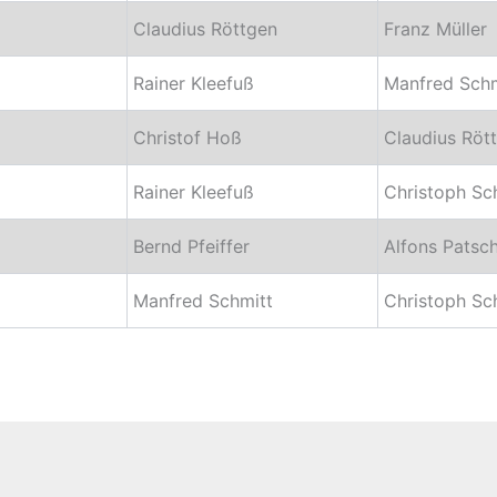
Claudius Röttgen
Franz Müller
Rainer Kleefuß
Manfred Schm
Christof Hoß
Claudius Röt
Rainer Kleefuß
Christoph Sc
Bernd Pfeiffer
Alfons Patsc
Manfred Schmitt
Christoph Sc