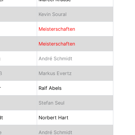
Kevin Soural
Meisterschaften
Meisterschaften
g
André Schmidt
ß
Markus Evertz
r
Ralf Abels
Stefan Seul
dt
Norbert Hart
e
André Schmidt