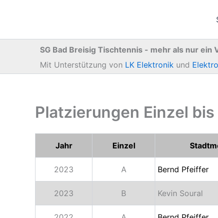
Zum
Inhalt
springen
SG Bad Breisig Tischtennis - mehr als nur ein 
Mit Unterstützung von
LK Elektronik
und
Elektr
Platzierungen Einzel bi
Jahr
Einzel
Stadtm
2023
A
Bernd Pfeiffer
2023
B
Kevin Soural
2022
A
Bernd Pfeiffer