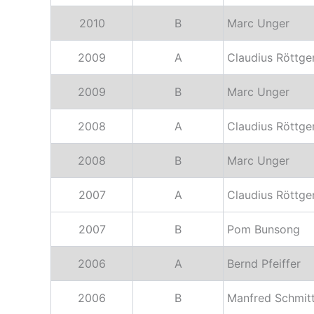
2010
B
Marc Unger
2009
A
Claudius Röttge
2009
B
Marc Unger
2008
A
Claudius Röttge
2008
B
Marc Unger
2007
A
Claudius Röttge
2007
B
Pom Bunsong
2006
A
Bernd Pfeiffer
2006
B
Manfred Schmit