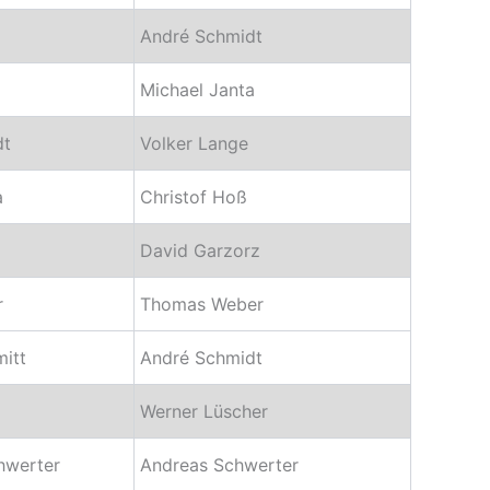
André Schmidt
Michael Janta
dt
Volker Lange
a
Christof Hoß
David Garzorz
r
Thomas Weber
itt
André Schmidt
Werner Lüscher
hwerter
Andreas Schwerter