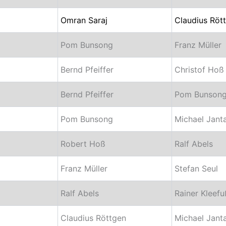
Omran Saraj
Claudius Röt
Pom Bunsong
Franz Müller
Bernd Pfeiffer
Christof Hoß
Bernd Pfeiffer
Pom Bunson
Pom Bunsong
Michael Jant
Robert Hoß
Ralf Abels
Franz Müller
Stefan Seul
Ralf Abels
Rainer Kleefu
Claudius Röttgen
Michael Jant