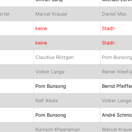
rter
Marcel Krause
Daniel Max
keine
Stadt-
keine
Stadt-
Claudius Röttgen
Pom Bunson
Volker Lange
Rainer Kleefu
Pom Bunsong
Bernd Pfeiffe
Ralf Abels
Volker Lange
Pom Bunsong
André Schmi
Kurosch Khashaman
Marcel Kraus