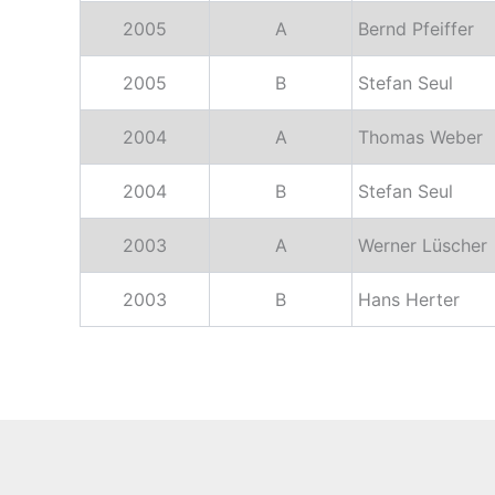
2005
A
Bernd Pfeiffer
2005
B
Stefan Seul
2004
A
Thomas Weber
2004
B
Stefan Seul
2003
A
Werner Lüscher
2003
B
Hans Herter