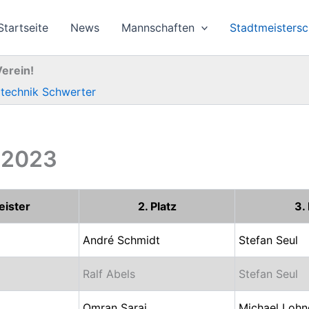
Startseite
News
Mannschaften
Stadtmeistersc
Verein!
otechnik Schwerter
s 2023
eister
2. Platz
3.
André Schmidt
Stefan Seul
Ralf Abels
Stefan Seul
Omran Saraj
Michael Lohn