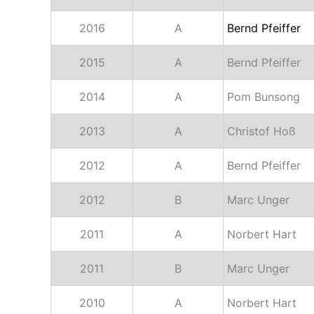
2016
A
Bernd Pfeiffer
2015
A
Bernd Pfeiffer
2014
A
Pom Bunsong
2013
A
Christof Hoß
2012
A
Bernd Pfeiffer
2012
B
Marc Unger
2011
A
Norbert Hart
2011
B
Marc Unger
2010
A
Norbert Hart