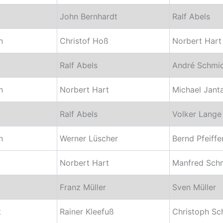
John Bernhardt
Ralf Abels
n
Christof Hoß
Norbert Hart
Ralf Abels
André Schmi
n
Norbert Hart
Michael Jant
Ralf Abels
Volker Lange
n
Werner Lüscher
Bernd Pfeiffe
Norbert Hart
Manfred Schm
Franz Müller
Sven Müller
t
Rainer Kleefuß
Christoph Sc