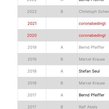
2022
B
Christoph Schwe
2021
coronabedingt
2020
coronabedingt
2019
A
Bernd Pfeiffer
2019
B
Marcel Krause
2018
A
Stefan Seul
2018
B
Marcel Krause
2017
A
Bernd Pfeiffer
2017
B
Ralf Abels