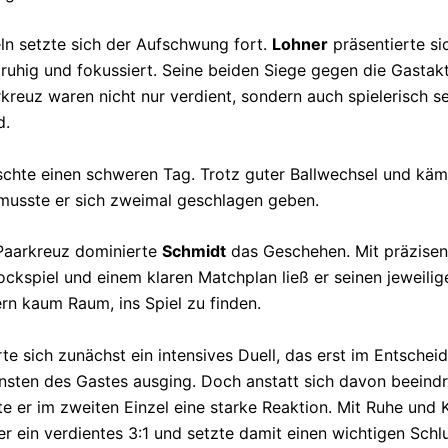
eln setzte sich der Aufschwung fort.
Lohner
präsentierte sic
 ruhig und fokussiert. Seine beiden Siege gegen die Gastak
kreuz waren nicht nur verdient, sondern auch spielerisch s
d.
chte einen schweren Tag. Trotz guter Ballwechsel und käm
 musste er sich zweimal geschlagen geben.
Paarkreuz dominierte
Schmidt
das Geschehen. Mit präzisen
ockspiel und einem klaren Matchplan ließ er seinen jeweilig
rn kaum Raum, ins Spiel zu finden.
rte sich zunächst ein intensives Duell, das erst im Entsche
sten des Gastes ausging. Doch anstatt sich davon beeind
te er im zweiten Einzel eine starke Reaktion. Mit Ruhe und 
er ein verdientes 3:1 und setzte damit einen wichtigen Schl