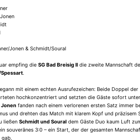
ner
 Jonen
idt
l
ner/Jonen & Schmidt/Soural
uar empfing die
SG Bad Breisig II
die zweite Mannschaft d
/Spessart
.
begann mit einem echten Ausrufezeichen: Beide Doppel der
tarteten hochkonzentriert und setzten die Gäste sofort unte
 Jonen
fanden nach einem verlorenen ersten Satz immer be
mus und drehten das Match mit klarem Kopf und präzisem S
zu ließen
Schmidt und Soural
dem Gäste Duo kaum Luft zu
ein souveränes 3:0 – ein Start, der der gesamten Mannschaf
 gab.