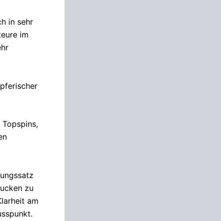
h in sehr
teure im
ehr
pferischer
 Topspins,
en
idungssatz
rucken zu
Klarheit am
usspunkt.