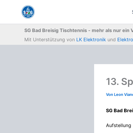
Zum
Inhalt
springen
SG Bad Breisig Tischtennis - mehr als nur ein 
Mit Unterstützung von
LK Elektronik
und
Elektr
13. S
Von
Leon Via
SG Bad Brei
Aufstellung 