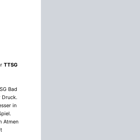
er
TTSG
 SG Bad
r Druck.
sser in
piel.
m Atmen
t