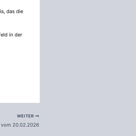
s, das die
eld in der
WEITER
g vom 20.02.2026