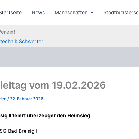
Startseite
News
Mannschaften
Stadtmeistersc
Verein!
otechnik Schwerter
pieltag vom 19.02.2026
nden
/
22. Februar 2026
sig II feiert überzeugenden Heimsieg
SG Bad Breisig II: