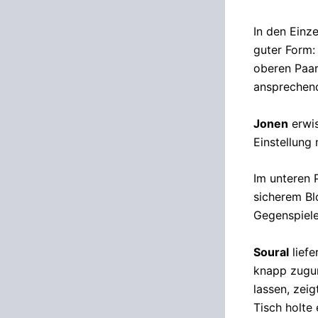
In den Einz
guter Form:
oberen Paar
ansprechen
Jonen
erwis
Einstellung
Im unteren 
sicherem Bl
Gegenspiele
Soural
liefe
knapp zugun
lassen, zeig
Tisch holte 