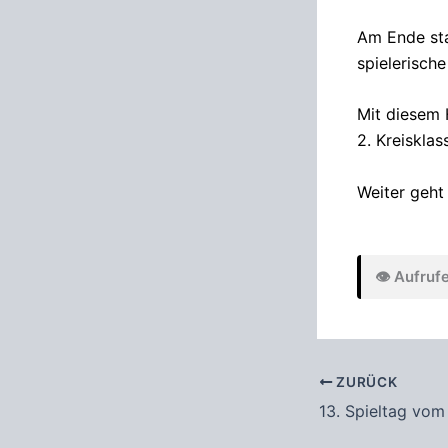
Am Ende sta
spielerisch
Mit diesem H
2. Kreiskla
Weiter geht
👁️ Aufruf
ZURÜCK
13. Spieltag vo