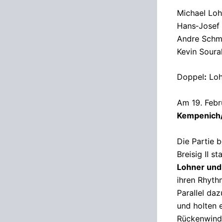
Michael Loh
Hans‑Josef
Andre Schm
Kevin Soura
Doppel
:
Loh
Am 19. Febr
Kempenich
Die Partie 
Breisig II s
Lohner und
ihren Rhyth
Parallel da
und holten 
Rückenwind